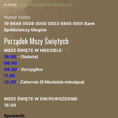
e-mail:
glogownspj@diecezjazg.pl
Numer konta:
19 8646 0008 0000 0023 6845 0001 Bank
Spółdzielczy Głogów
Porządek Mszy Świętych
MSZE ŚWIĘTE W NIEDZIELE:
18.00
- (Sobota)
08.00
09.30
- Szczyglice
11.00
12.30
- Zabornia (II Niedziela miesiąca)
MSZE ŚWIĘTE W DNI POWSZEDNIE:
18.00
Spowiedź: