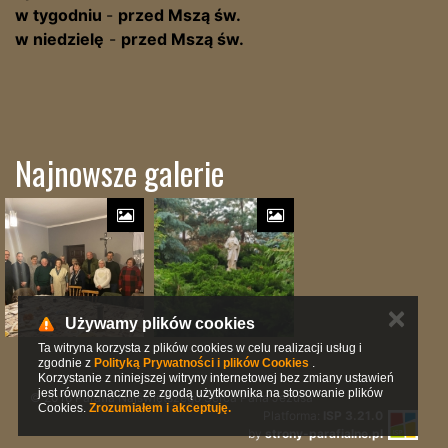
w tygodniu
-
przed
Mszą św.
w niedzielę
-
przed Mszą św.
Najnowsze galerie
✕
Używamy plików cookies
Ta witryna korzysta z plików cookies w celu realizacji usług i
zgodnie z
Polityką Prywatności i plików Cookies
.
Korzystanie z niniejszej witryny internetowej bez zmiany ustawień
jest równoznaczne ze zgodą użytkownika na stosowanie plików
© 2016 Parafia Najświętszego Serca Pana Jezusa
Cookies.
Zrozumiałem i akceptuję.
Platforma:
ISP 3.21.0
by
strony-parafialne.pl