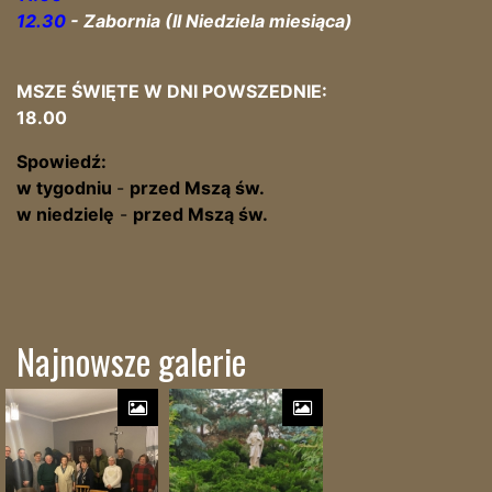
12.30
- Zabornia (II Niedziela miesiąca)
MSZE ŚWIĘTE W DNI POWSZEDNIE:
18.00
Spowiedź:
w tygodniu
-
przed
Mszą św.
w niedzielę
-
przed Mszą św.
Najnowsze galerie